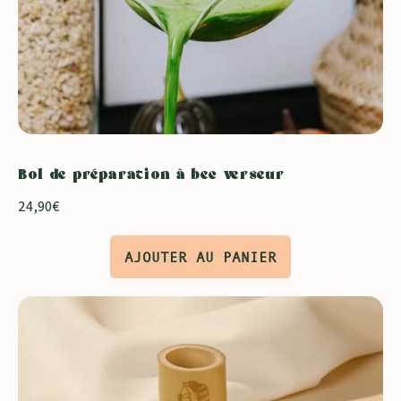
Bol de préparation à bec verseur
24,90€
Prix normal
AJOUTER AU PANIER
,
Bol
de
préparation
EPUISÉ
à
bec