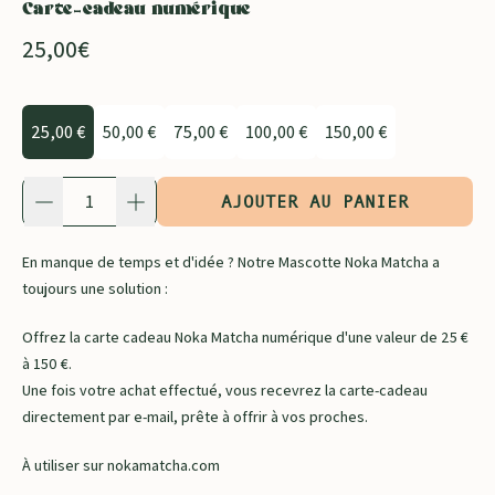
Carte-cadeau numérique
Prix normal
25,00€
Montants
25,00 €
50,00 €
75,00 €
100,00 €
150,00 €
Quantité
AJOUTER AU PANIER
En manque de temps et d'idée ?
Notre Mascotte Noka Matcha a
toujours une solution :
Offrez la carte cadeau Noka Matcha numérique d'une valeur de 25 €
à 150 €.
Une fois votre achat effectué, vous recevrez
la carte-cadeau
directement par e-mail, prête à offrir à vos proches.
À utiliser sur nokamatcha.com