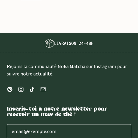
FOUET
À
MATCHA
SERVICE CLIENT FRANÇAIS
Rejoins la communauté Nōka Matcha sur Instagram pour
suivre notre actualité.
Pinterest
Instagram
TikTok
Email
Inscris-toi à notre newsletter pour
recevoir un max de thé !
Adresse e-mail