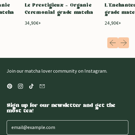
Le Prestigieux - Organic
L'Enchanteur -
ha
Ceremonial grade matcha
grade matcha
R
R
34,90€+
24,90€+
e
e
g
g
Previous slid
Next sli
u
u
l
l
a
a
r
r
Join our matcha lover community on Instagram.
p
p
r
r
Pinterest
Instagram
TikTok
Email
i
i
c
c
e
e
Sign up for our newsletter and get the
most tea!
Email Address