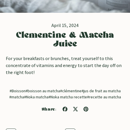
April 15, 2024
Clementine & Matcha
Juice
For your breakfasts or brunches, treat yourself to this
concentrate of vitamins and energy to start the day off on
the right foot!
#Boisson
#boisson au matcha
#clémentine
#jus de fruit au matcha
#matcha
#Noka matcha
#Noka matcha recette
#recette au matcha
Share
Tweet
Pin
Share:
on
on
on
Facebook
X
Pinterest
(formerly