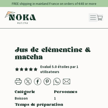
FREE shipping in mainland France on orders of €48 or more
Menu
it
Cart
Jus de clémentine &
matcha
Evalué 5.0 étoiles par 1
utilisateurs
Catégorie
Personnes
Boisson
1
Temps de préparation